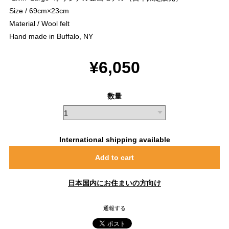
Size / 69cm×23cm
Material / Wool felt
Hand made in Buffalo, NY
¥6,050
数量
International shipping available
Add to cart
日本国内にお住まいの方向け
通報する