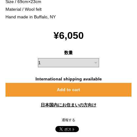
Size / 69cm×23cm
Material / Wool felt
Hand made in Buffalo, NY
¥6,050
数量
International shipping available
Add to cart
日本国内にお住まいの方向け
通報する