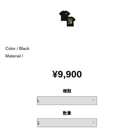
Color / Black
Material /
¥9,900
種類
数量