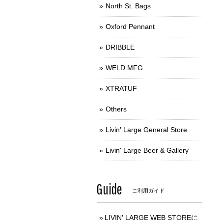
North St. Bags
Oxford Pennant
DRIBBLE
WELD MFG
XTRATUF
Others
Livin' Large General Store
Livin' Large Beer & Gallery
Guide
ご利用ガイド
LIVIN' LARGE WEB STOREに