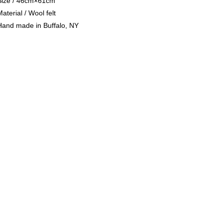
Size / 46cm×61cm
aterial / Wool felt
Hand made in Buffalo, NY