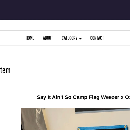
HOME
ABOUT
CATEGORY
CONTACT
Item
Say It Ain't So Camp Flag Weezer x 