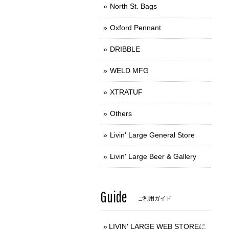
North St. Bags
Oxford Pennant
DRIBBLE
WELD MFG
XTRATUF
Others
Livin' Large General Store
Livin' Large Beer & Gallery
Guide
ご利用ガイド
LIVIN' LARGE WEB STOREに