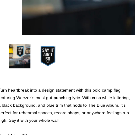
Turn heartbreak into a design statement with this bold camp flag
featuring Weezer’s most gut-punching lyric. With crisp white lettering,
a black background, and blue trim that nods to The Blue Album, it’s
perfect for rehearsal spaces, record shops, or anywhere feelings run
igh. Say it with your whole wall.