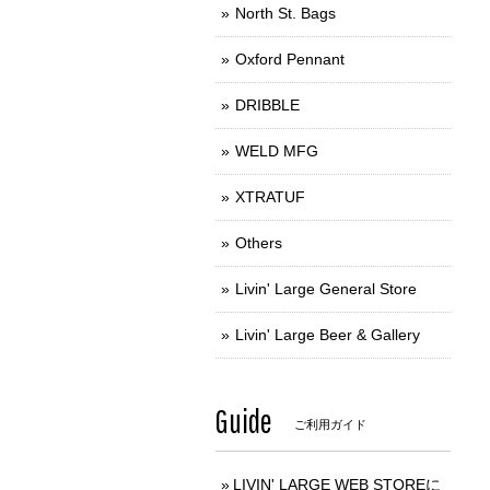
North St. Bags
Oxford Pennant
DRIBBLE
WELD MFG
XTRATUF
Others
Livin' Large General Store
Livin' Large Beer & Gallery
Guide
ご利用ガイド
LIVIN' LARGE WEB STOREに