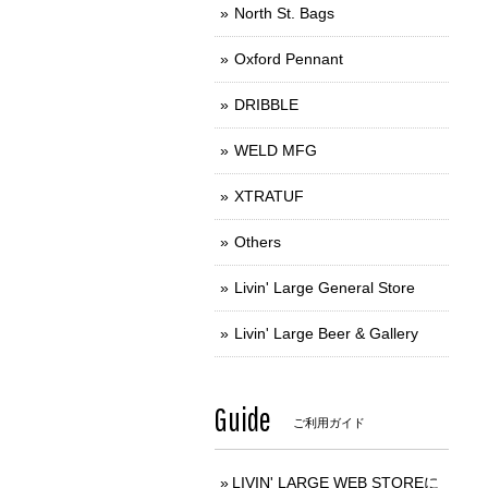
North St. Bags
Oxford Pennant
DRIBBLE
WELD MFG
XTRATUF
Others
Livin' Large General Store
Livin' Large Beer & Gallery
Guide
ご利用ガイド
LIVIN' LARGE WEB STOREに