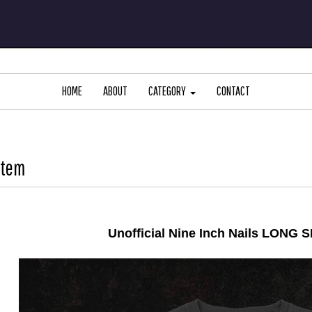
HOME
ABOUT
CATEGORY
CONTACT
Item
Unofficial Nine Inch Nails LONG 