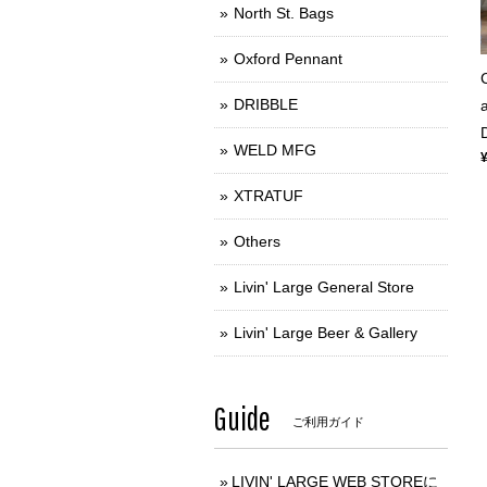
North St. Bags
Oxford Pennant
DRIBBLE
WELD MFG
XTRATUF
Others
Livin' Large General Store
Livin' Large Beer & Gallery
Guide
ご利用ガイド
LIVIN' LARGE WEB STOREに