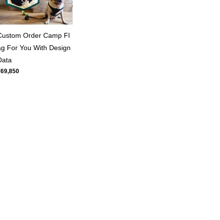
Custom Order Camp Fl
ag For You With Design
Data
¥69,850