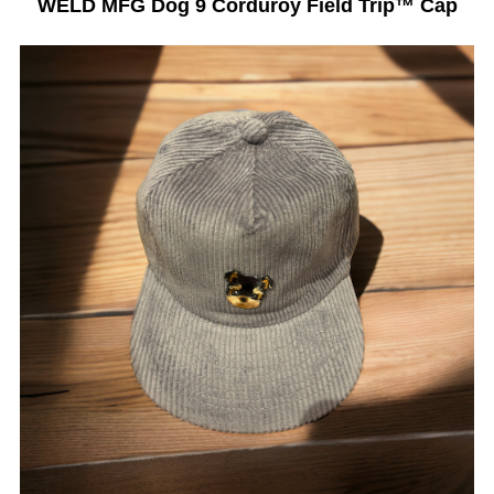
WELD MFG Dog 9 Corduroy Field Trip™️ Cap