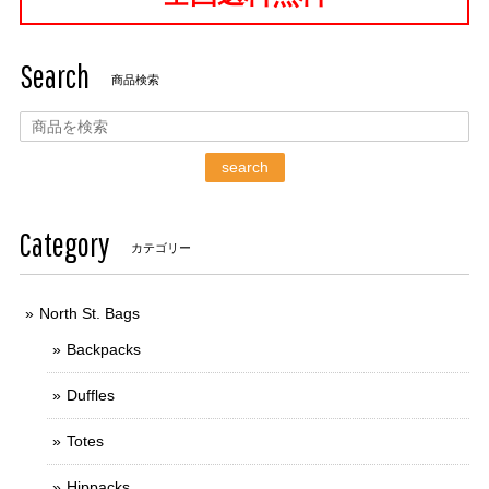
Search
商品検索
search
Category
カテゴリー
North St. Bags
Backpacks
Duffles
Totes
Hippacks